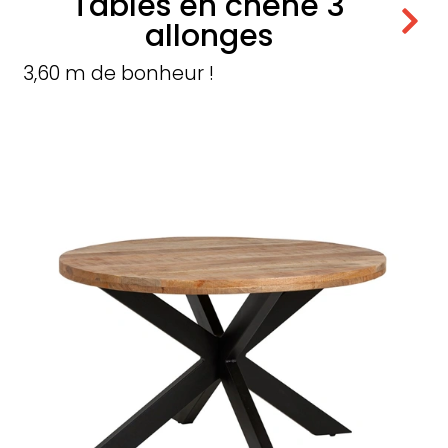
Tables en chêne 3
allonges
3,60 m de bonheur !