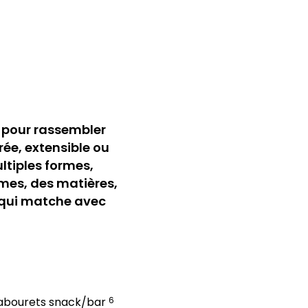
 pour rassembler
rée, extensible ou
ltiples formes,
rmes, des matières,
e qui matche avec
abourets snack/bar
6